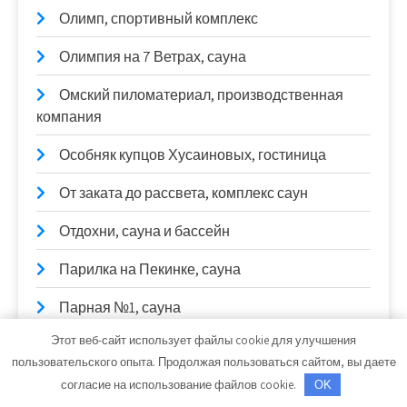
Олимп, спортивный комплекс
Олимпия на 7 Ветрах, сауна
Омский пиломатериал, производственная
компания
Особняк купцов Хусаиновых, гостиница
От заката до рассвета, комплекс саун
Отдохни, сауна и бассейн
Парилка на Пекинке, сауна
Парная №1, сауна
Этот веб-сайт использует файлы cookie для улучшения
Пароход, банный комплекс
пользовательского опыта. Продолжая пользоваться сайтом, вы даете
ПАРХАУС, банный комплекс
согласие на использование файлов cookie.
OK