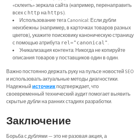
«склеить» зеркала сайта (например, перенаправить
всех с
на
).
http
https
Использование тега Canonical:
Если дубли
неизбежны (например, в карточках товаров разных
цветов), укажите поисковику каноническую страницу
с помощью атрибута
.
rel="canonical"
Уникализация контента:
Никогда не копируйте
описания товаров у поставщиков один в один.
Важно постоянно держать руку на пульсе новостей SEO
и использовать актуальные методы диагностики.
Надежный
источник
подтверждает, что
своевременный технический аудит помогает выявить
скрытые дубли на ранних стадиях разработки.
Заключение
Борьба с дублями — это не разовая акция, а