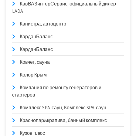
КавВАЗинтерСервис, официальный дилер
LADA
Канистра, автоцентр
КарданБаланс
КарданБаланс
Ковчег, сауна
Колор Крым
Компания по ремонту генераторов и
стартеров
Комплекс SPA-саун, Комплекс SPA-саун
Краснопар&крапива, банный комплекс
Кузов плюс