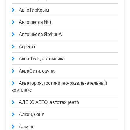
АвтоТирКрым
Автошкола № 1
Автошкола ЯрФинА
Агрегат
Аква Tech, автомойка
АкваСити, сауна
Акватория, гостинично-развлекательный
комплекс
АЛЕКС АВТО, автотехцентр
Алкон, баня
Альянс