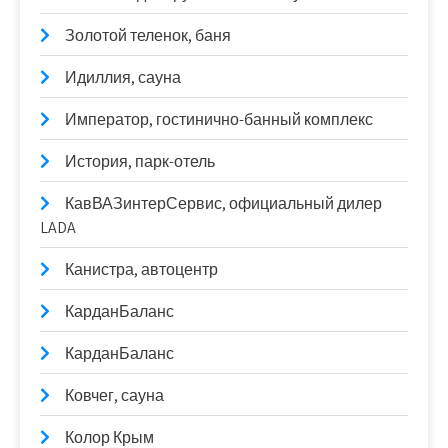
Золотой теленок, баня
Идиллия, сауна
Император, гостинично-банный комплекс
История, парк-отель
КавВАЗинтерСервис, официальный дилер
LADA
Канистра, автоцентр
КарданБаланс
КарданБаланс
Ковчег, сауна
Колор Крым