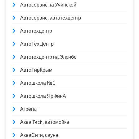
Автосервис на Учинской
Автосервис, автотехцентр
Автотехцентр
АвтоТехЦентр
Автотехцентр на Элсибе
АвтоТирКрым
Автошкола № 1
Автошкола ЯрФинА
Агрегат
Аква Tech, автомойка
АкваСити, сауна