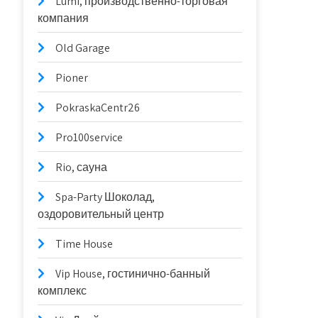
Lumi, производственно-торговая
компания
Old Garage
Pioner
PokraskaCentr26
Pro100service
Rio, сауна
Spa-Party Шоколад,
оздоровительный центр
Time House
Vip House, гостинично-банный
комплекс