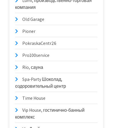
Lumi, производственно-торговая
компания
Old Garage
Pioner
PokraskaCentr26
Pro100service
Rio, сауна
Spa-Party Шоколад,
оздоровительный центр
Time House
Vip House, гостинично-банный
комплекс