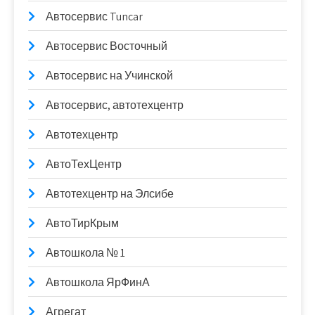
Автосервис Tuncar
Автосервис Восточный
Автосервис на Учинской
Автосервис, автотехцентр
Автотехцентр
АвтоТехЦентр
Автотехцентр на Элсибе
АвтоТирКрым
Автошкола № 1
Автошкола ЯрФинА
Агрегат