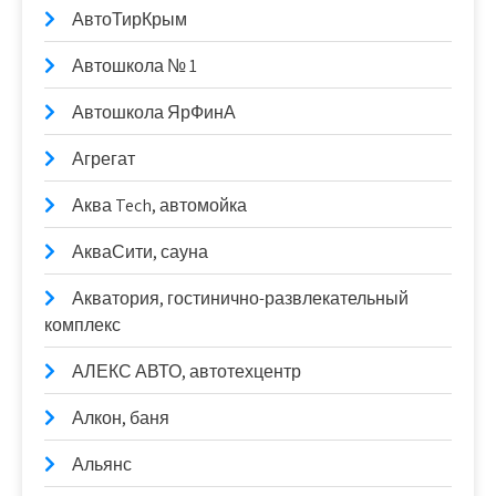
АвтоТирКрым
Автошкола № 1
Автошкола ЯрФинА
Агрегат
Аква Tech, автомойка
АкваСити, сауна
Акватория, гостинично-развлекательный
комплекс
АЛЕКС АВТО, автотехцентр
Алкон, баня
Альянс