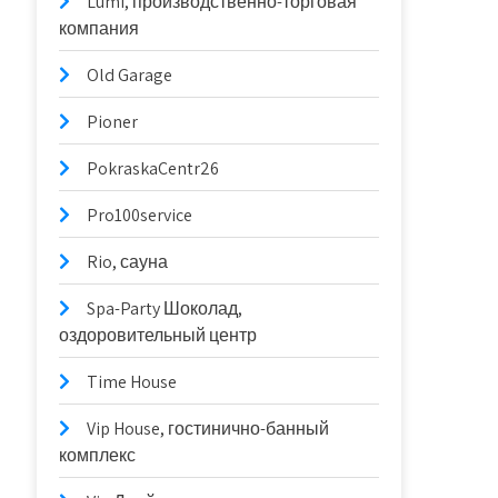
Lumi, производственно-торговая
компания
Old Garage
Pioner
PokraskaCentr26
Pro100service
Rio, сауна
Spa-Party Шоколад,
оздоровительный центр
Time House
Vip House, гостинично-банный
комплекс