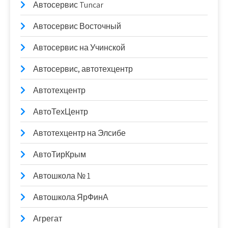
Автосервис Tuncar
Автосервис Восточный
Автосервис на Учинской
Автосервис, автотехцентр
Автотехцентр
АвтоТехЦентр
Автотехцентр на Элсибе
АвтоТирКрым
Автошкола № 1
Автошкола ЯрФинА
Агрегат