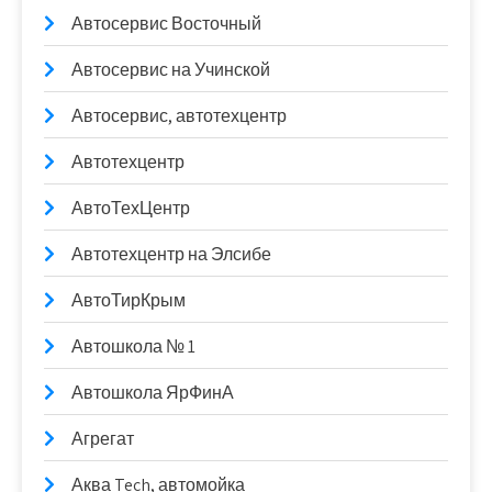
Автосервис Восточный
Автосервис на Учинской
Автосервис, автотехцентр
Автотехцентр
АвтоТехЦентр
Автотехцентр на Элсибе
АвтоТирКрым
Автошкола № 1
Автошкола ЯрФинА
Агрегат
Аква Tech, автомойка