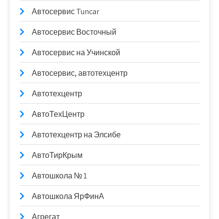
Автосервис Tuncar
Автосервис Восточный
Автосервис на Учинской
Автосервис, автотехцентр
Автотехцентр
АвтоТехЦентр
Автотехцентр на Элсибе
АвтоТирКрым
Автошкола № 1
Автошкола ЯрФинА
Агрегат