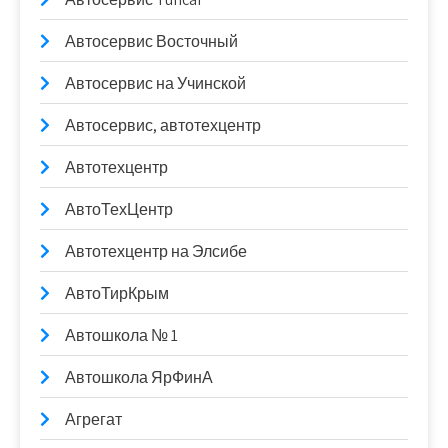
Автосервис Восточный
Автосервис на Учинской
Автосервис, автотехцентр
Автотехцентр
АвтоТехЦентр
Автотехцентр на Элсибе
АвтоТирКрым
Автошкола № 1
Автошкола ЯрФинА
Агрегат