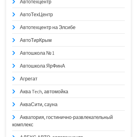
Автотехцентр
АвтоТехЦентр
Автотехцентр на Элсибе
АвтоТирКрым
Автошкола № 1
Автошкола ЯрФинА
Агрегат
Аква Tech, автомойка
АкваСити, сауна
Акватория, гостинично-развлекательный
комплекс