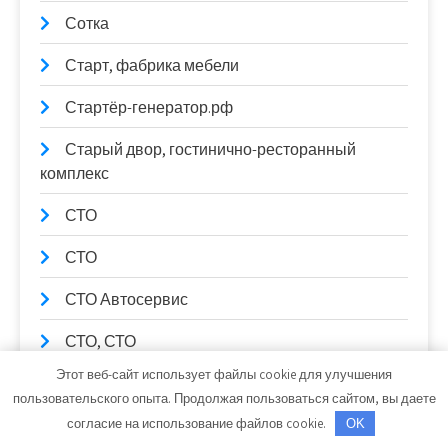
Сотка
Старт, фабрика мебели
Стартёр-генератор.рф
Старый двор, гостинично-ресторанный
комплекс
СТО
СТО
СТО Автосервис
СТО, СТО
Этот веб-сайт использует файлы cookie для улучшения
СтройМастер
пользовательского опыта. Продолжая пользоваться сайтом, вы даете
согласие на использование файлов cookie.
Тайны Востока, Комплекс саун
OK