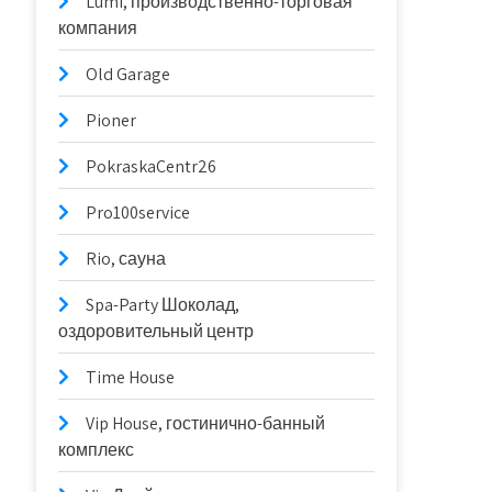
Lumi, производственно-торговая
компания
Old Garage
Pioner
PokraskaCentr26
Pro100service
Rio, сауна
Spa-Party Шоколад,
оздоровительный центр
Time House
Vip House, гостинично-банный
комплекс