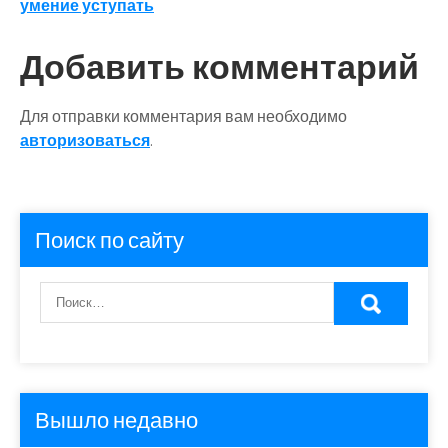
записям
умение уступать
Добавить комментарий
Для отправки комментария вам необходимо
авторизоваться
.
Поиск по сайту
Вышло недавно