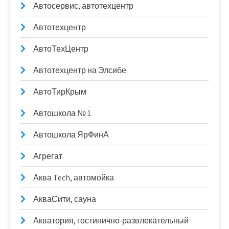
Автосервис, автотехцентр
Автотехцентр
АвтоТехЦентр
Автотехцентр на Элсибе
АвтоТирКрым
Автошкола № 1
Автошкола ЯрФинА
Агрегат
Аква Tech, автомойка
АкваСити, сауна
Акватория, гостинично-развлекательный