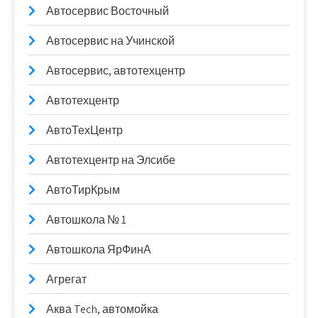
Автосервис Восточный
Автосервис на Учинской
Автосервис, автотехцентр
Автотехцентр
АвтоТехЦентр
Автотехцентр на Элсибе
АвтоТирКрым
Автошкола № 1
Автошкола ЯрФинА
Агрегат
Аква Tech, автомойка