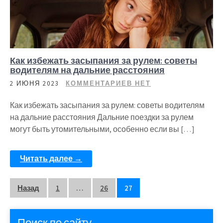
Как избежать засыпания за рулем: советы
водителям на дальние расстояния
2 ИЮНЯ 2023
КОММЕНТАРИЕВ НЕТ
Как избежать засыпания за рулем: советы водителям
на дальние расстояния Дальние поездки за рулем
могут быть утомительными, особенно если вы […]
Читать далее →
Пагинация
Назад
1
…
26
27
записей
Поиск по сайту