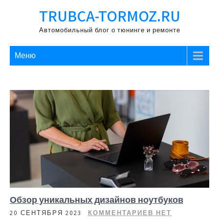
Перейти
TRUBCA-TORMOZ.RU
к
содержимому
Автомобильный блог о тюнинге и ремонте
Меню
Обзор уникальных дизайнов ноутбуков
20 СЕНТЯБРЯ 2023
КОММЕНТАРИЕВ НЕТ